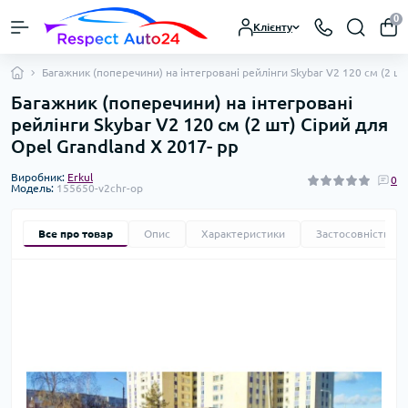
0
Клієнту
Багажник (поперечини) на інтегровані рейлінги Skybar V2 120 см (2 шт
Багажник (поперечини) на інтегровані
рейлінги Skybar V2 120 см (2 шт) Сірий для
Opel Grandland X 2017- рр
Виробник:
Erkul
0
Модель:
155650-v2chr-op
Все про товар
Опис
Характеристики
Застосовність