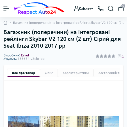
0
Клієнту
Багажник (поперечини) на інтегровані рейлінги Skybar V2 120 см (2 шт)
Багажник (поперечини) на інтегровані
рейлінги Skybar V2 120 см (2 шт) Сірий для
Seat Ibiza 2010-2017 рр
Виробник:
Erkul
0
Модель:
155674-v2chr-op
Все про товар
Опис
Характеристики
Застосовність