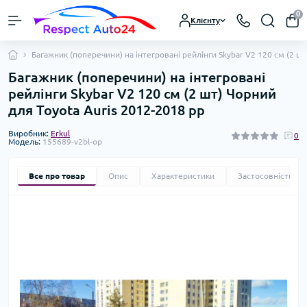
0
Клієнту
Багажник (поперечини) на інтегровані рейлінги Skybar V2 120 см (2 ш
Багажник (поперечини) на інтегровані
рейлінги Skybar V2 120 см (2 шт) Чорний
для Toyota Auris 2012-2018 рр
Виробник:
Erkul
0
Модель:
155689-v2bl-op
Все про товар
Опис
Характеристики
Застосовність