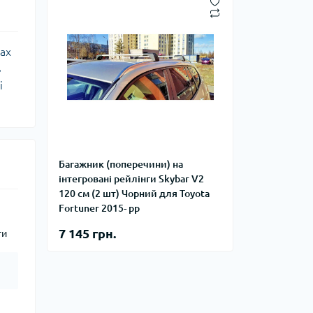
рах
ь
і
Багажник (поперечини) на
інтегровані рейлінги Skybar V2
120 см (2 шт) Чорний для Toyota
Fortuner 2015- рр
7 145 грн.
ги