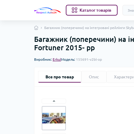
Каталог товарів
Багажник (поперечини) на інтегровані рейлінги Skyb
Багажник (поперечини) на ін
Fortuner 2015- рр
Виробник:
Erkul
Модель:
155691-v2bl-op
Все про товар
Опис
Характер