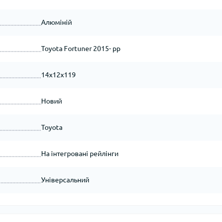
Алюміній
Toyota Fortuner 2015- рр
14x12x119
Новий
Toyota
На інтегровані рейлінги
Універсальний