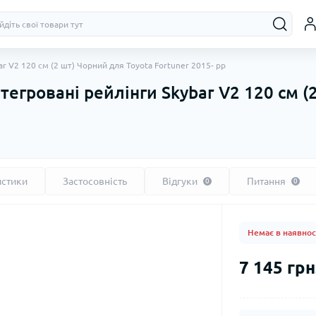
ar V2 120 см (2 шт) Чорний для Toyota Fortuner 2015- рр
тегровані рейлінги Skybar V2 120 см (
истики
Застосовність
Відгуки
Питання
0
0
Немає в наявнос
7 145 грн