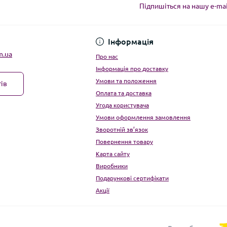
Підпишіться на нашу e-ma
Угода користувача
Інформація
m.ua
Про нас
Інформація про доставку
Умови та положення
ів
Оплата та доставка
Угода користувача
Умови оформлення замовлення
Зворотній зв’язок
Повернення товару
Карта сайту
Виробники
Подарункові сертифікати
Акції