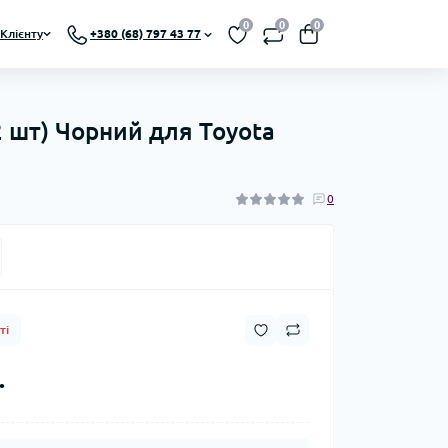
0
0
0
Клієнту
+380 (68) 797 43 77
2 шт) Чорний для Toyota
0
ті
.