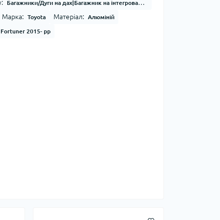
:
Багажники/Дуги на дах|Багажник на інтегровані рейлінги
Марка:
Матеріал:
Toyota
Алюміній
 Fortuner 2015- рр