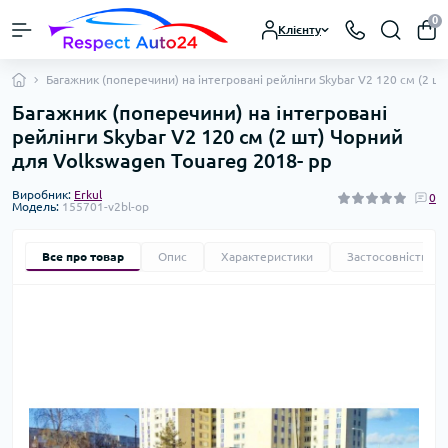
0
Клієнту
Багажник (поперечини) на інтегровані рейлінги Skybar V2 120 см (2 ш
Багажник (поперечини) на інтегровані
рейлінги Skybar V2 120 см (2 шт) Чорний
для Volkswagen Touareg 2018- рр
Виробник:
Erkul
0
Модель:
155701-v2bl-op
Все про товар
Опис
Характеристики
Застосовність