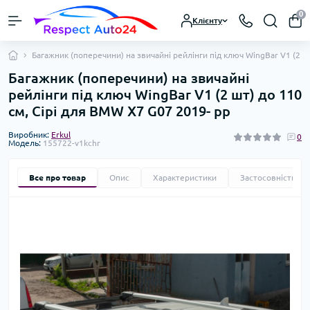
0
Клієнту
Багажник (поперечини) на звичайні рейлінги під ключ WingBar V1 (2 ш
Багажник (поперечини) на звичайні
рейлінги під ключ WingBar V1 (2 шт) до 110
см, Сірі для BMW X7 G07 2019- рр
Виробник:
Erkul
0
Модель:
155722-v1kchr
Все про товар
Опис
Характеристики
Застосовність