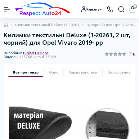
0
Клієнту
Килимки текстильні Deluxe (1-20261, 2 шт, чорний) для Opel Vivaro 20
Килимки текстильні Deluxe (1-20261, 2 шт,
чорний) для Opel Vivaro 2019- рр
Виробник:
Digital Designs
0
Модель:
155768-vors-d-75039
Все про товар
Опис
Характеристики
Застосовність