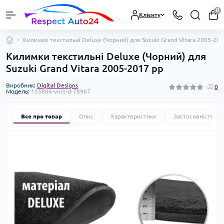
0
Клієнту
Килимки текстильні Deluxe (Чорний) для Suzuki Grand Vitara 2005-201
Килимки текстильні Deluxe (Чорний) для
Suzuki Grand Vitara 2005-2017 рр
Виробник:
Digital Designs
0
Модель:
155806-vors-d-78967
Все про товар
Опис
Характеристики
Застосовність