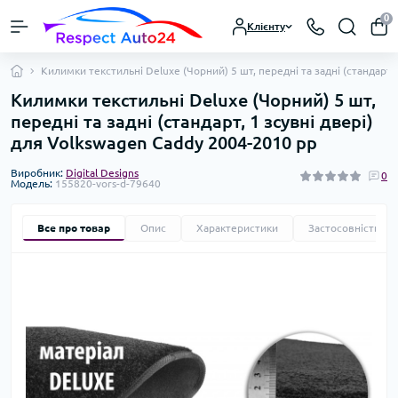
0
Клієнту
Килимки текстильні Deluxe (Чорний) 5 шт, передні та задні (стандарт,
Килимки текстильні Deluxe (Чорний) 5 шт,
передні та задні (стандарт, 1 зсувні двері)
для Volkswagen Caddy 2004-2010 рр
Виробник:
Digital Designs
0
Модель:
155820-vors-d-79640
Все про товар
Опис
Характеристики
Застосовність