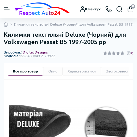
0
Клієнту
Килимки текстильні Deluxe (Чорний) для Volkswagen Passat B5 1997-2
Килимки текстильні Deluxe (Чорний) для
Volkswagen Passat B5 1997-2005 рр
Виробник:
Digital Designs
0
Модель:
155843-vors-d-79922
Все про товар
Опис
Характеристики
Застосовність