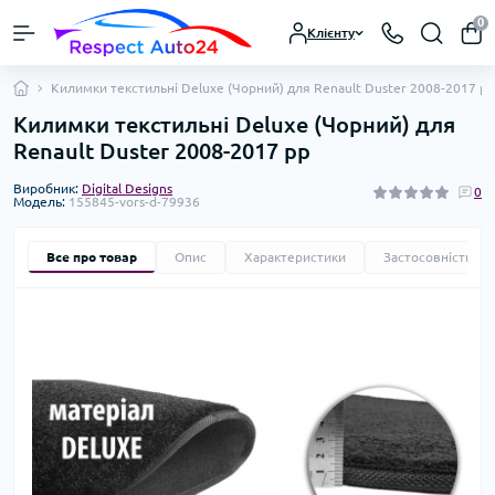
0
Клієнту
Килимки текстильні Deluxe (Чорний) для Renault Duster 2008-2017 рр
Килимки текстильні Deluxe (Чорний) для
Renault Duster 2008-2017 рр
Виробник:
Digital Designs
0
Модель:
155845-vors-d-79936
Все про товар
Опис
Характеристики
Застосовність