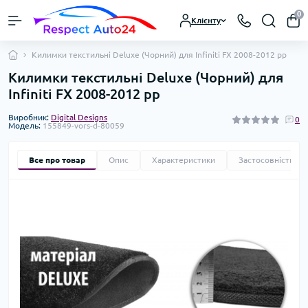
0
Клієнту
Килимки текстильні Deluxe (Чорний) для Infiniti FX 2008-2012 рр
Килимки текстильні Deluxe (Чорний) для
Infiniti FX 2008-2012 рр
Виробник:
Digital Designs
0
Модель:
155849-vors-d-80059
Все про товар
Опис
Характеристики
Застосовність