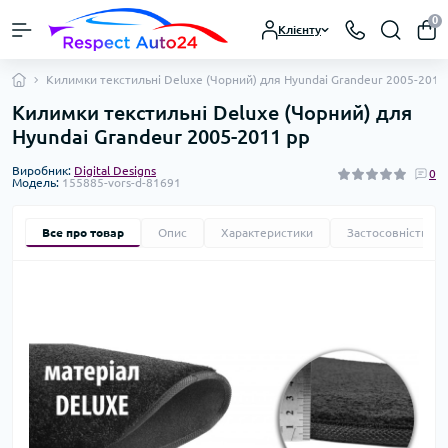
0
Клієнту
Килимки текстильні Deluxe (Чорний) для Hyundai Grandeur 2005-2011
Килимки текстильні Deluxe (Чорний) для
Hyundai Grandeur 2005-2011 рр
Виробник:
Digital Designs
0
Модель:
155885-vors-d-81691
Все про товар
Опис
Характеристики
Застосовність