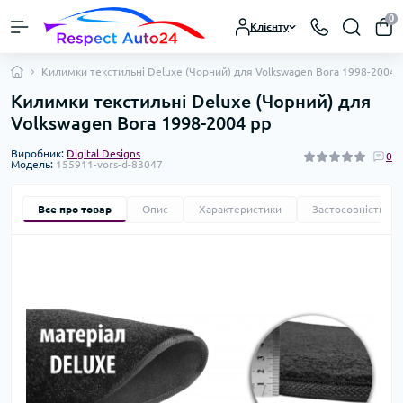
0
Клієнту
Килимки текстильні Deluxe (Чорний) для Volkswagen Bora 1998-2004 
Килимки текстильні Deluxe (Чорний) для
Volkswagen Bora 1998-2004 рр
Виробник:
Digital Designs
0
Модель:
155911-vors-d-83047
Все про товар
Опис
Характеристики
Застосовність