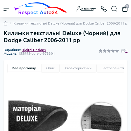
0
Клієнту
Килимки текстильні Deluxe (Чорний) для Dodge Caliber 2006-2011 рр
Килимки текстильні Deluxe (Чорний) для
Dodge Caliber 2006-2011 рр
Виробник:
Digital Designs
0
Модель:
155993-vors-d-973301
Все про товар
Опис
Характеристики
Застосовність