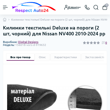
0
Клієнту
Килимки текстильні Deluxe на пороги (2 шт, чорний) для Nissan NV40
Килимки текстильні Deluxe на пороги (2
шт, чорний) для Nissan NV400 2010-2024 рр
Виробник:
Digital Designs
0
Модель:
156018-vors-d-919632
Все про товар
Опис
Характеристики
Застосовність