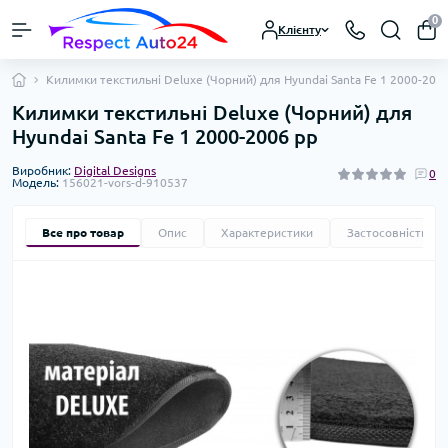
0
Клієнту
Килимки текстильні Deluxe (Чорний) для Hyundai Santa Fe 1 2000-200
Килимки текстильні Deluxe (Чорний) для
Hyundai Santa Fe 1 2000-2006 рр
Виробник:
Digital Designs
0
Модель:
156021-vors-d-910537
Все про товар
Опис
Характеристики
Застосовність