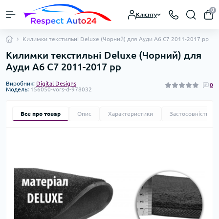
0
Клієнту
Килимки текстильні Deluxe (Чорний) для Ауди A6 C7 2011-2017 рр
Килимки текстильні Deluxe (Чорний) для
Ауди A6 C7 2011-2017 рр
Виробник:
Digital Designs
0
Модель:
156050-vors-d-978032
Все про товар
Опис
Характеристики
Застосовність