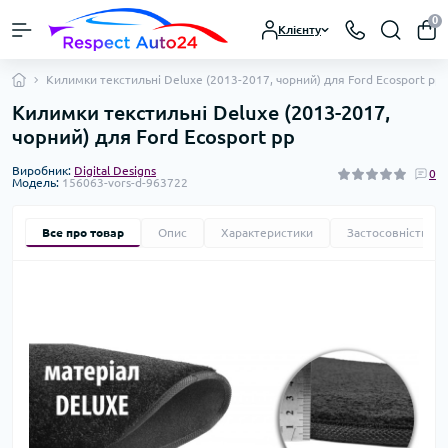
0
Клієнту
Килимки текстильні Deluxe (2013-2017, чорний) для Ford Ecosport рр
Килимки текстильні Deluxe (2013-2017,
чорний) для Ford Ecosport рр
Виробник:
Digital Designs
0
Модель:
156063-vors-d-963722
Все про товар
Опис
Характеристики
Застосовність