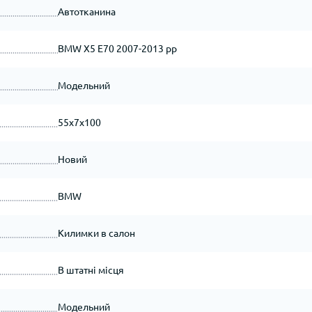
Автотканина
BMW X5 E70 2007-2013 рр
Модельний
55x7x100
Новий
BMW
Килимки в салон
В штатні місця
Модельний