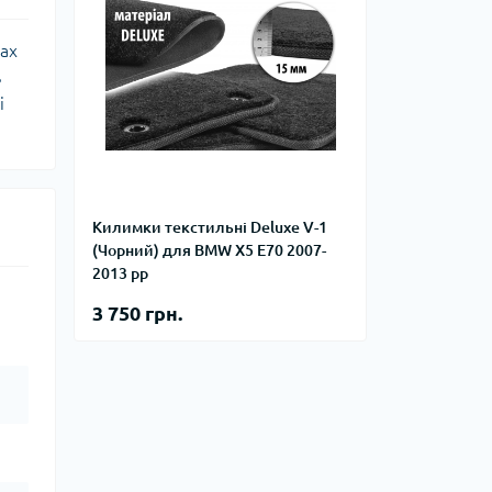
рах
ь
і
Килимки текстильні Deluxe V-1
(Чорний) для BMW X5 E70 2007-
2013 рр
3 750 грн.