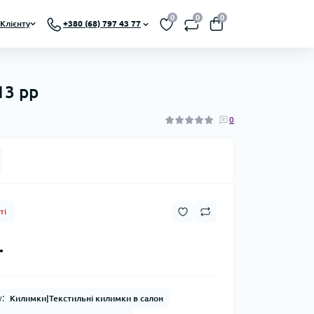
0
0
0
Клієнту
+380 (68) 797 43 77
13 рр
0
ті
.
:
Килимки|Текстильні килимки в салон