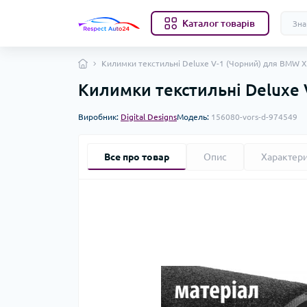
Каталог товарів
Килимки текстильні Deluxe V-1 (Чорний) для BMW X
Килимки текстильні Deluxe 
Виробник:
Digital Designs
Модель:
156080-vors-d-974549
Все про товар
Опис
Характер