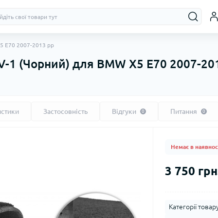
5 E70 2007-2013 рр
V-1 (Чорний) для BMW X5 E70 2007-20
истики
Застосовність
Відгуки
Питання
0
0
Немає в наявнос
3 750 грн
Категорії товару