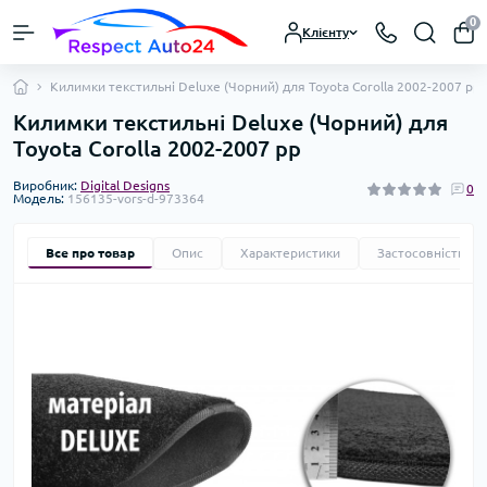
0
Клієнту
Килимки текстильні Deluxe (Чорний) для Toyota Corolla 2002-2007 рр
Килимки текстильні Deluxe (Чорний) для
Toyota Corolla 2002-2007 рр
Виробник:
Digital Designs
0
Модель:
156135-vors-d-973364
Все про товар
Опис
Характеристики
Застосовність