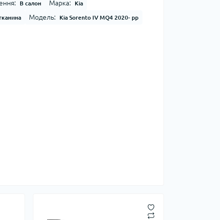
ення:
Марка:
В салон
Kia
Модель:
тканина
Kia Sorento IV MQ4 2020- рр