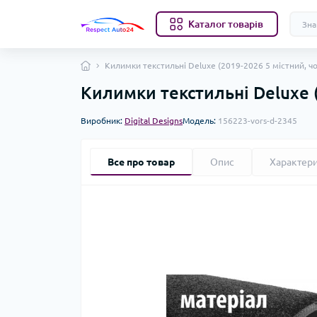
Каталог товарів
Килимки текстильні Deluxe (2019-2026 5 містний, чо
Килимки текстильні Deluxe (
Виробник:
Digital Designs
Модель:
156223-vors-d-2345
Все про товар
Опис
Характер