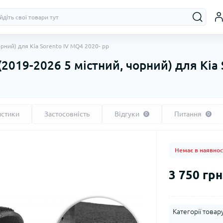
рний) для Kia Sorento IV MQ4 2020- рр
2019-2026 5 містний, чорний) для Kia 
истики
Застосовність
Відгуки
Питання
0
0
Немає в наявнос
3 750 грн
Категорії товару