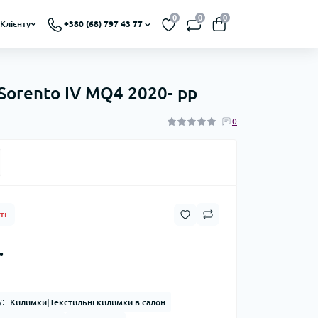
0
0
0
Клієнту
+380 (68) 797 43 77
Sorento IV MQ4 2020- рр
0
ті
.
:
Килимки|Текстильні килимки в салон