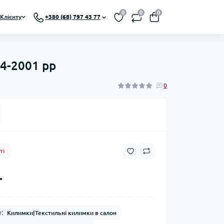
0
0
0
Клієнту
+380 (68) 797 43 77
84-2001 рр
0
ті
.
:
Килимки|Текстильні килимки в салон