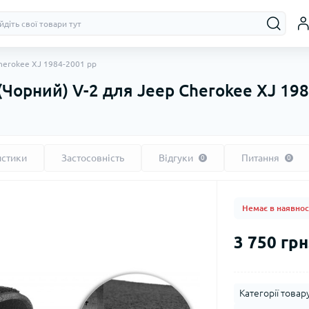
herokee XJ 1984-2001 рр
(Чорний) V-2 для Jeep Cherokee XJ 19
истики
Застосовність
Відгуки
Питання
0
0
Немає в наявнос
3 750 грн
Категорії товару