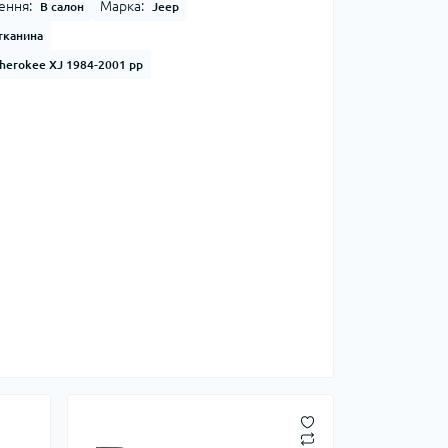
ення:
Марка:
В салон
Jeep
тканина
herokee XJ 1984-2001 рр