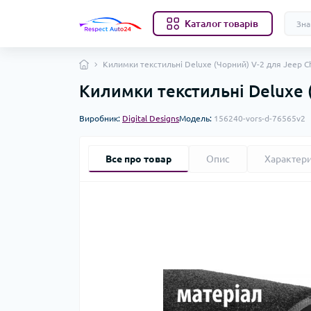
Каталог товарів
Килимки текстильні Deluxe (Чорний) V-2 для Jeep C
Килимки текстильні Deluxe 
Виробник:
Digital Designs
Модель:
156240-vors-d-76565v2
Все про товар
Опис
Характер