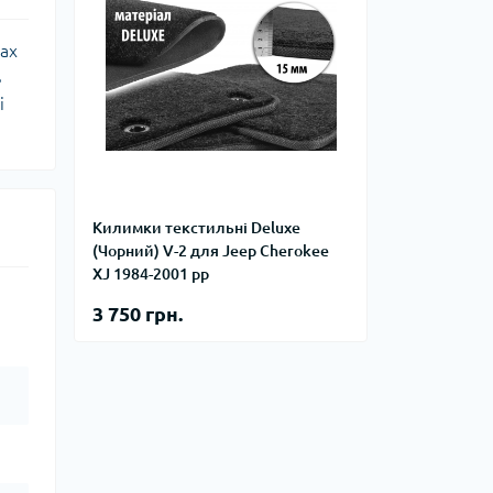
рах
ь
і
Килимки текстильні Deluxe
(Чорний) V-2 для Jeep Cherokee
XJ 1984-2001 рр
3 750 грн.