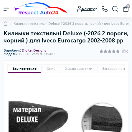
0
Клієнту
Килимки текстильні Deluxe (-2026 2 пороги, чорний ) для Iveco Euroc
Килимки текстильні Deluxe (-2026 2 пороги,
чорний ) для Iveco Eurocargo 2002-2008 рр
Виробник:
Digital Designs
0
Модель:
156243-vors-d-735482
Все про товар
Опис
Характеристики
Застосовність