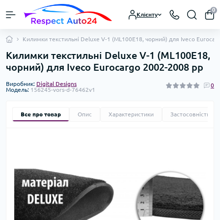
0
Клієнту
Килимки текстильні Deluxe V-1 (ML100E18, чорний) для Iveco Eurocar
Килимки текстильні Deluxe V-1 (ML100E18,
чорний) для Iveco Eurocargo 2002-2008 рр
Виробник:
Digital Designs
0
Модель:
156245-vors-d-76462v1
Все про товар
Опис
Характеристики
Застосовність