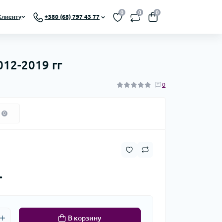
0
0
0
Клиенту
+380 (68) 797 43 77
012-2019 гг
0
0
.
В корзину