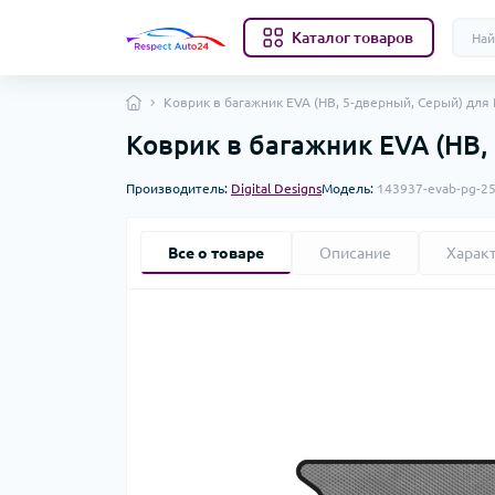
Каталог товаров
Коврик в багажник EVA (HB, 5-дверный, Серый) для 
Коврик в багажник EVA (HB,
Производитель:
Digital Designs
Модель:
143937-evab-pg-2
Все о товаре
Описание
Харак