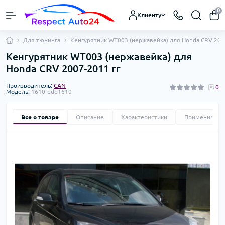
0
Клиенту
Для тюнинга
Кенгурятник WT003 (нержавейка) для Honda CRV 200
Кенгурятник WT003 (нержавейка) для
Honda CRV 2007-2011 гг
Производитель:
CAN
0
Модель:
1610-ddd1610
Все о товаре
Описание
Характеристики
Применимост