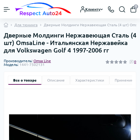
0
Клиенту
Для тюнинга
Дверные Молдинги Нержавеющая Сталь (4 шт) OmsaLin
Дверные Молдинги Нержавеющая Сталь (4
шт) OmsaLine - Итальянская Нержавейка
для Volkswagen Golf 4 1997-2006 гг
Производитель:
Omsa Line
0
Модель:
1441-7502131
Все о товаре
Описание
Характеристики
Применимост