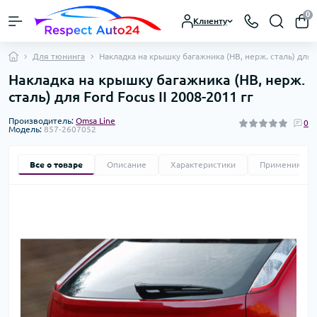
0
Клиенту
Для тюнинга
Накладка на крышку багажника (HB, нерж. сталь) для F
Накладка на крышку багажника (HB, нерж.
сталь) для Ford Focus II 2008-2011 гг
Производитель:
Omsa Line
0
Модель:
857-2607052
Все о товаре
Описание
Характеристики
Применимост