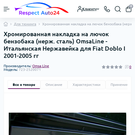
0
Клиенту
Для тюнинга
Хромированная накладка на лючок бензобака (нерж. ст
Хромированная накладка на лючок
бензобака (нерж. сталь) OmsaLine -
Итальянская Нержавейка для Fiat Doblo I
2001-2005 гг
Производитель:
Omsa Line
0
Модель:
723-2520071
Все о товаре
Описание
Характеристики
Применимост