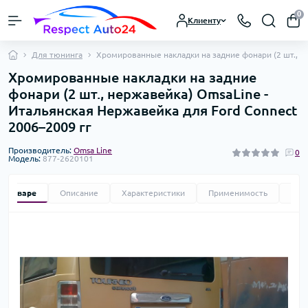
0
Клиенту
Для тюнинга
Хромированные накладки на задние фонари (2 шт., н
Хромированные накладки на задние
фонари (2 шт., нержавейка) OmsaLine -
Итальянская Нержавейка для Ford Connect
2006–2009 гг
Производитель:
Omsa Line
0
Модель:
877-2620101
 о товаре
Описание
Характеристики
Применимость
Отз