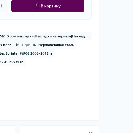
В корзину
ра:
Хром накладки|Накладки на зеркала|Накладки на двери|Накладки на кузов
Материал:
s-Benz
Нержавеющая сталь
es Sprinter W906 2006–2018 гг
вки:
25x3x32