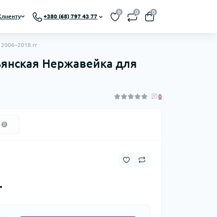
0
0
0
Клиенту
+380 (68) 797 43 77
 2006–2018 гг
льянская Нержавейка для
0
0
.