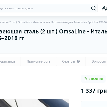
таль (2 шт.) OmsaLine - Итальянская Нержавейка для Mercedes Sprinter W906
еющая сталь (2 шт.) OmsaLine - Ита
6–2018 гг
теристики
Применимость
Отзывы
Вопросы
0
В наличии
1 337 грн