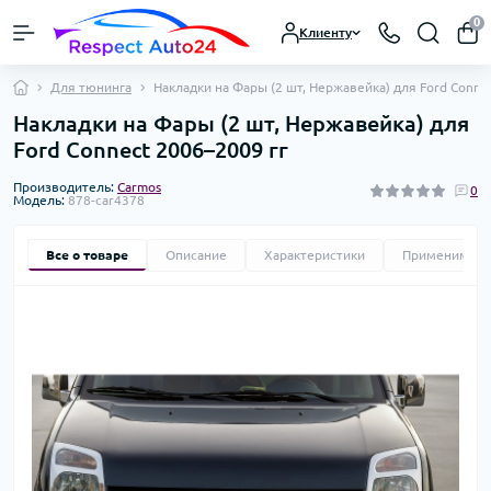
0
Клиенту
Для тюнинга
Накладки на Фары (2 шт, Нержавейка) для Ford Conne
Накладки на Фары (2 шт, Нержавейка) для
Ford Connect 2006–2009 гг
Производитель:
Carmos
0
Модель:
878-car4378
Все о товаре
Описание
Характеристики
Применимост