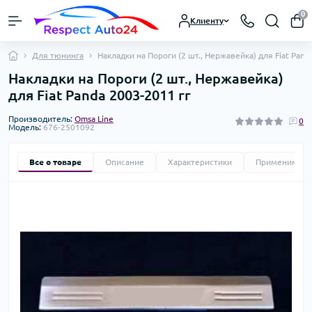
0
Клиенту
Для тюнинга
Накладки на Пороги (2 шт., Нержавейка) для Fiat Pand
Накладки на Пороги (2 шт., Нержавейка)
для Fiat Panda 2003-2011 гг
Производитель:
Omsa Line
0
Модель:
676-2501092
Все о товаре
Описание
Характеристики
Применимост