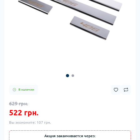
В наличии
629 грн.
522 грн.
Вы экономите:
107 грн.
Акция заканчивается через: