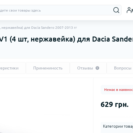
, нержавейка) для Dacia Sandero 2007-2013 гг
1 (4 шт, нержавейка) для Dacia Sande
теристики
Применимость
Отзывы
Вопросы
0
Немає в наявнос
629 грн.
Категории това