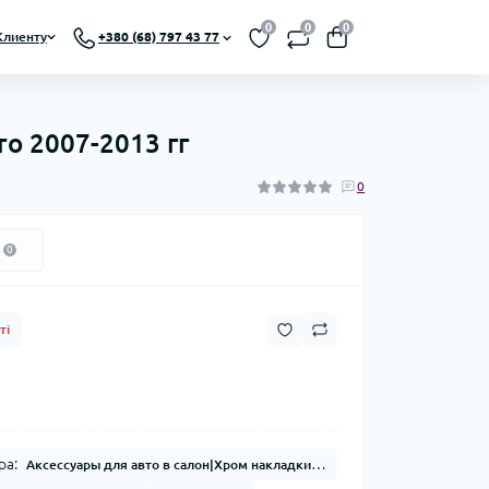
0
0
0
Клиенту
+380 (68) 797 43 77
ro 2007-2013 гг
0
0
ті
ра:
Аксессуары для авто в салон|Хром накладки|Накладки на пороги|Хром накладки в салон