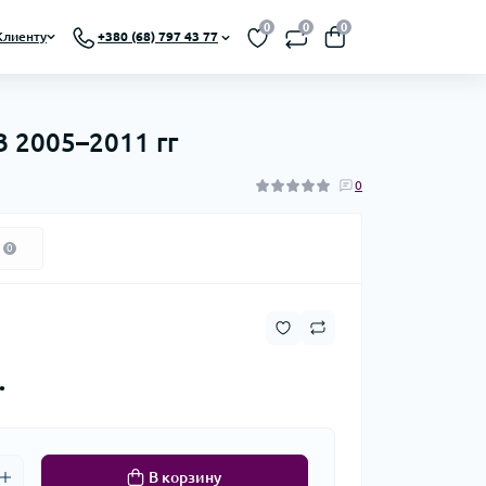
0
0
0
Клиенту
+380 (68) 797 43 77
B 2005–2011 гг
0
0
.
В корзину