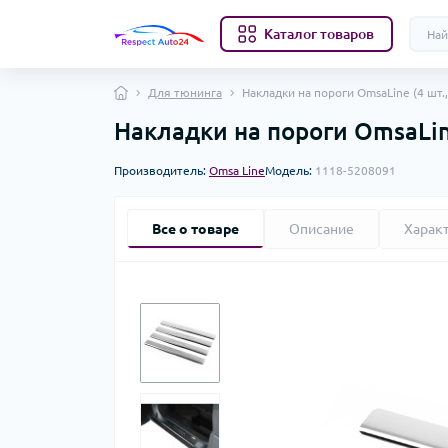
Каталог товаров
Для тюнинга
Накладки на пороги OmsaLine (4 шт.,
Накладки на пороги OmsaLine
Производитель:
Omsa Line
Модель:
1118-5208091
Все о товаре
Описание
Харак