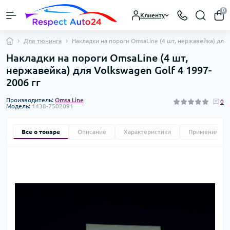
0
Клиенту
Для тюнинга
Накладки на пороги OmsaLine (4 шт, нержавейка) для 
Накладки на пороги OmsaLine (4 шт,
нержавейка) для Volkswagen Golf 4 1997-
2006 гг
Производитель:
Omsa Line
0
Модель:
1438-7502091
Все о товаре
Описание
Характеристики
Применимост