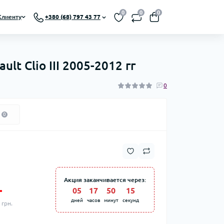
0
0
0
Клиенту
+380 (68) 797 43 77
t Clio III 2005-2012 гг
0
0
Акция заканчивается через:
.
05
:
17
:
50
:
14
дней
часов
минут
секунд
 грн.