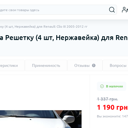
(4 шт, Нержавейка) для Renault Clio III 2005-2012 гг
ешетку (4 шт, Нержавейка) для Renaul
теристики
Применимость
Отзывы
Вопросы
0
В наличии
1 337 грн.
1 190 грн
Вы экономите:
147