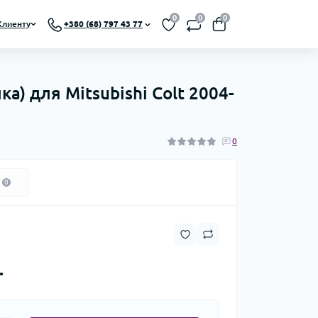
0
0
0
Клиенту
+380 (68) 797 43 77
) для Mitsubishi Colt 2004-
0
0
.