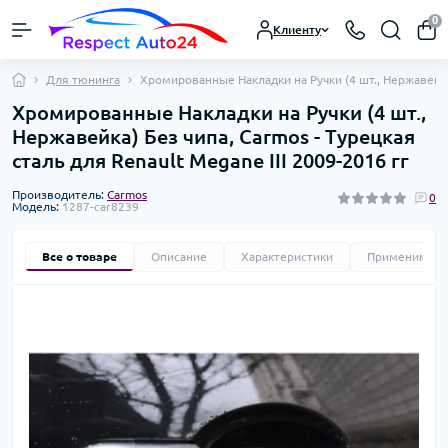
0
Клиенту
Для тюнинга
Хромированные Накладки на Ручки (4 шт., Нержавейка)
Хромированные Накладки на Ручки (4 шт.,
Нержавейка) Без чипа, Carmos - Турецкая
сталь для Renault Megane III 2009-2016 гг
Производитель:
Carmos
0
Модель:
1287-car8239
Все о товаре
Описание
Характеристики
Применимост