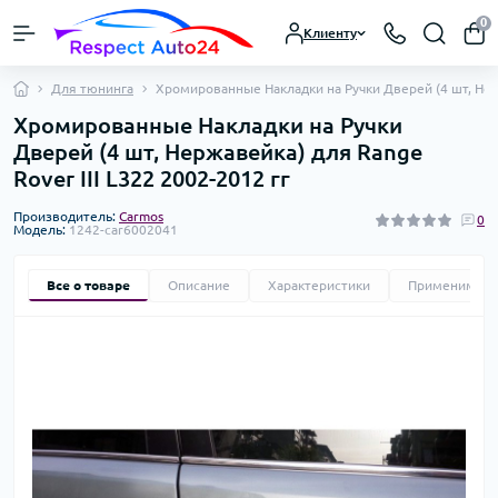
0
Клиенту
Для тюнинга
Хромированные Накладки на Ручки Дверей (4 шт, Нерж
Хромированные Накладки на Ручки
Дверей (4 шт, Нержавейка) для Range
Rover III L322 2002-2012 гг
Производитель:
Carmos
0
Модель:
1242-car6002041
Все о товаре
Описание
Характеристики
Применимост