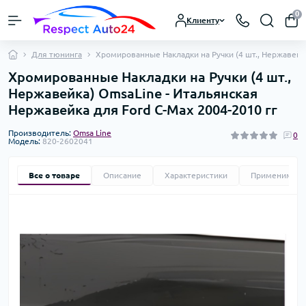
0
Клиенту
Для тюнинга
Хромированные Накладки на Ручки (4 шт., Нержавейка
Хромированные Накладки на Ручки (4 шт.,
Нержавейка) OmsaLine - Итальянская
Нержавейка для Ford C-Max 2004-2010 гг
Производитель:
Omsa Line
0
Модель:
820-2602041
Все о товаре
Описание
Характеристики
Применимост