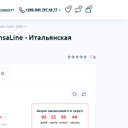
0
0
0
Клиенту
+380 (68) 797 43 77
oba 2000-2009 гг
saLine - Итальянская
0
0
Акция заканчивается через:
.
05
:
22
:
50
:
43
дней
часов
минут
секунд
 грн.