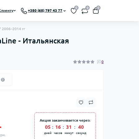
0
0
0
Клиенту
+380 (68) 797 43 77
7 2006–2014 гг
Line - Итальянская
0
0
Акция заканчивается через:
.
05
16
31
40
дней
часов
минут
секунд
грн.