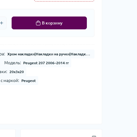
В корзину
ра:
Хром накладки|Накладки на ручки|Накладки на двери
Модель:
Peugeot 207 2006–2014 гг
вки:
20x3x20
с маркой:
Peugeot