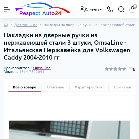
0
Клиенту
Для тюнинга
Накладки на дверные ручки из нержавеющей стали 3 
Накладки на дверные ручки из
нержавеющей стали 3 штуки, OmsaLine -
Итальянская Нержавейка для Volkswagen
Caddy 2004-2010 гг
Производитель:
Omsa Line
0
Модель:
1514-7522041
Все о товаре
Описание
Характеристики
Применимост