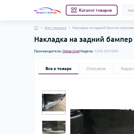
Каталог товаров
Для тюнинга
Накладка на задний бампер нержаве
Накладка на задний бампер 
Производитель:
Omsa Line
Модель:
1330-5221093
Все о товаре
Описание
Харак