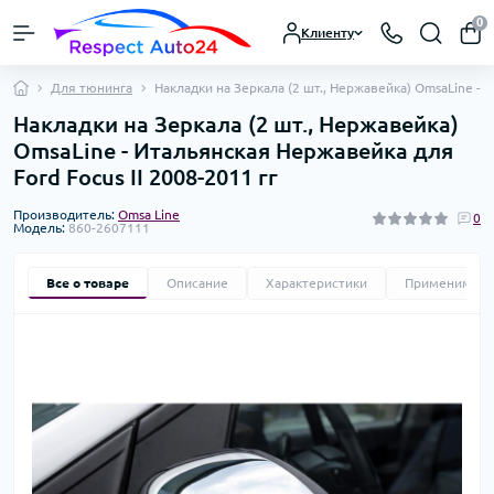
0
Клиенту
Для тюнинга
Накладки на Зеркала (2 шт., Нержавейка) OmsaLine - И
Накладки на Зеркала (2 шт., Нержавейка)
OmsaLine - Итальянская Нержавейка для
Ford Focus II 2008-2011 гг
Производитель:
Omsa Line
0
Модель:
860-2607111
Все о товаре
Описание
Характеристики
Применимост