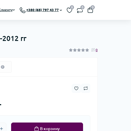
0
0
0
Клиенту
+380 (68) 797 43 77
-2012 гг
0
0
.
В корзину