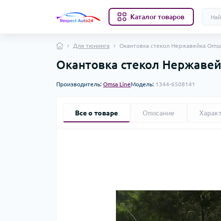
Каталог товаров
Для тюнинга
Окантовка стекол Нержавейка OmsaL
Окантовка стекол Нержавейк
Производитель:
Omsa Line
Модель:
1344-6508141
Все о товаре
Описание
Харак