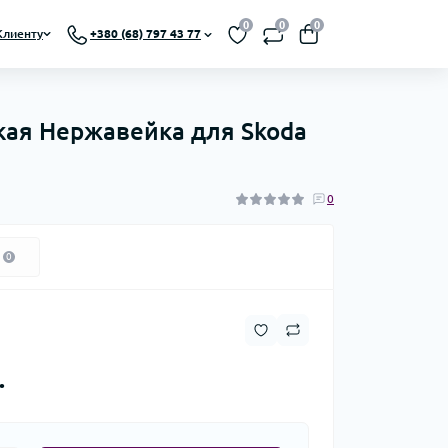
0
0
0
Клиенту
+380 (68) 797 43 77
кая Нержавейка для Skoda
0
0
.